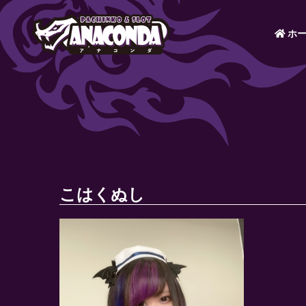
ホー
こはくぬし