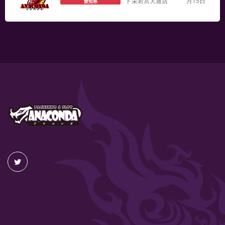
ド栄若宮大通店
月15日
愛知県