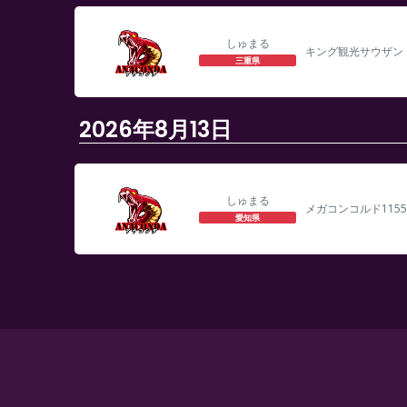
しゅまる
キング観光サウザン
三重県
2026年8月13日
しゅまる
メガコンコルド115
愛知県