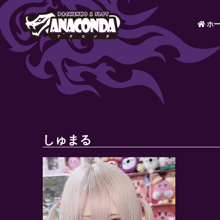
ホー
しゅまる