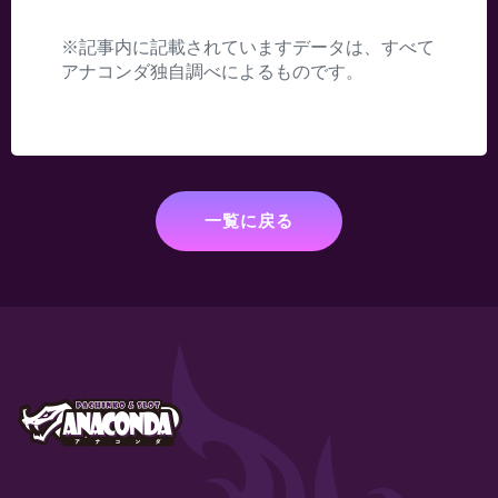
※記事内に記載されていますデータは、すべて
アナコンダ独自調べによるものです。
一覧に戻る