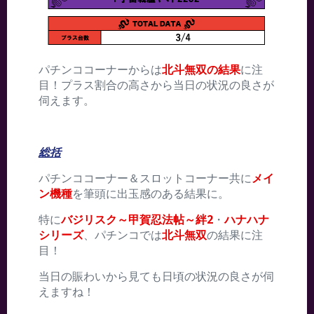
パチンココーナーからは
北斗無双の結果
に注
目！プラス割合の高さから当日の状況の良さが
伺えます。
総括
パチンココーナー＆スロットコーナー共に
メイ
ン機種
を筆頭に出玉感のある結果に。
特に
バジリスク～甲賀忍法帖～絆2
・
ハナハナ
シリーズ
、パチンコでは
北斗無双
の結果に注
目！
当日の賑わいから見ても日頃の状況の良さが伺
えますね！