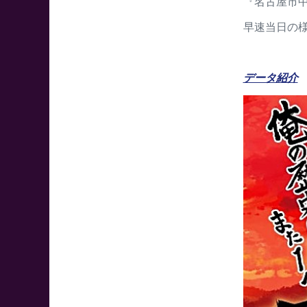
『名古屋市
早速当日の
データ紹介