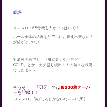
総評
スマスロ・6.5号機も人がいっぱいで！
ホール全体の活況をリアルにお伝え出来ないの
が歯がゆい(>_<)
対象外の島でも、『鬼武者』や『沖ドキ
GOLD』とか、カチ盛り続出！！の熱々な状況
でしたよ～～
そうそう、『刃牙』では
16000枚オーバ
ー
を記録！！
スマスロ、伸びしろしかないわ～～( ﾟДﾟ)