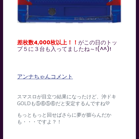
差枚数4,000枚以上！！
がこの日のトッ
プ５に３台も入ってましたね～!(^^)!
アンナちゃんコメント
スマスロが目立つ結果になったけど、沖ドキ
GOLDも⑤⑥⑤⑥だと安定するんですね💛
もっともっと回せばさらに夢が膨らんだか
も・・・ですよ？！