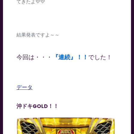
てきたよ💛💛
結果発表ですよ～～
今回は・・・
『連続』！！
でした！
データ
沖ドキGOLD！！