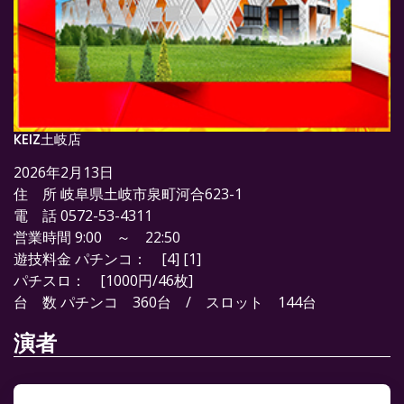
KEIZ土岐店
2026年2月13日
住 所 岐阜県土岐市泉町河合623-1
電 話 0572-53-4311
営業時間 9:00 ～ 22:50
遊技料金 パチンコ： [4] [1]
パチスロ： [1000円/46枚]
台 数 パチンコ 360台 / スロット 144台
演者