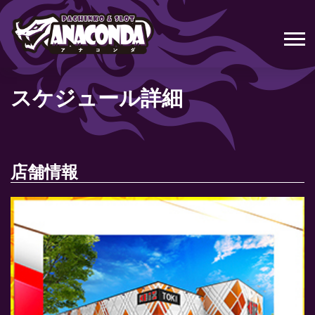
スケジュール詳細
店舗情報